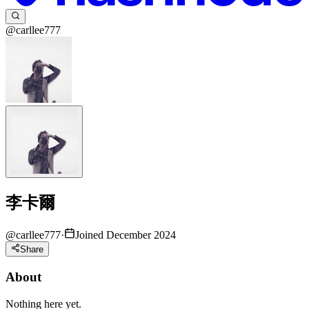
@carllee777
李卡爾
@
carllee777
·
Joined December 2024
Share
About
Nothing here yet.