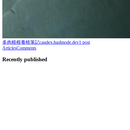
多肉根根養植筆記
caudex.hashnode.dev
1
post
Articles
Comments
Recently published
李
李卡爾
in
cyl.hashnode.dev
·
Jul 26, 2025
· 1 min read
關於 Hash index
什麼是 Hash Index？ Hash Index 是資料庫系統中的一種索引結
構，它使用雜湊函數（Hash Function）將索引鍵（Key）映射
到資料表中的記錄位置。相較於傳統的 B-Tree 索引，Hash
Index 在某些特定查詢場景下能提供更高效的性能。 基本原理
Hash Index 的核心原理是： 使用雜湊函數將索引鍵轉換為雜
湊值（Hash Value） 雜湊值決定資料記錄在雜湊表（Hash