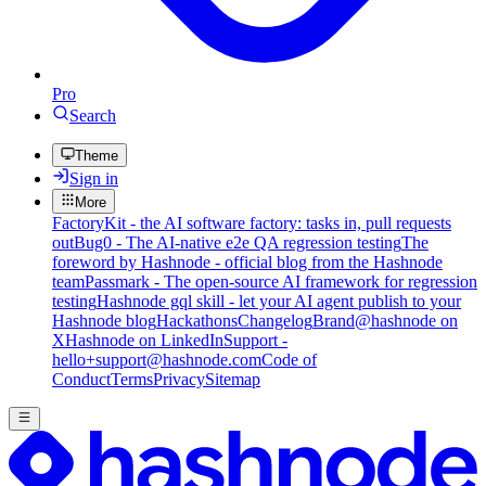
Pro
Search
Theme
Sign in
More
FactoryKit - the AI software factory: tasks in, pull requests
out
Bug0 - The AI-native e2e QA regression testing
The
foreword by Hashnode - official blog from the Hashnode
team
Passmark - The open-source AI framework for regression
testing
Hashnode gql skill - let your AI agent publish to your
Hashnode blog
Hackathons
Changelog
Brand
@hashnode on
X
Hashnode on LinkedIn
Support -
hello+support@hashnode.com
Code of
Conduct
Terms
Privacy
Sitemap