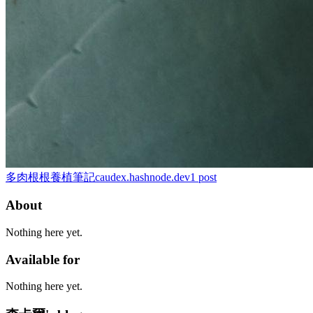
多肉根根養植筆記
caudex.hashnode.dev
1
post
About
Nothing here yet.
Available for
Nothing here yet.