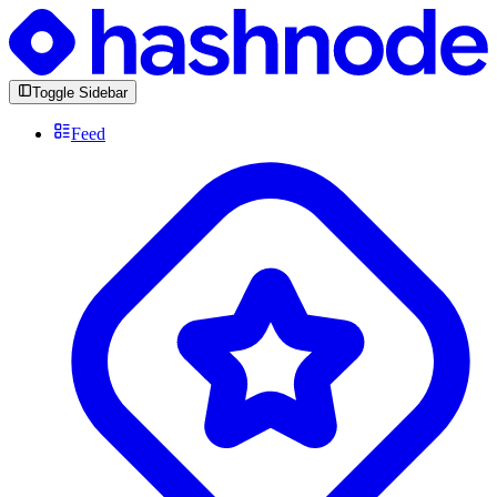
Toggle Sidebar
Feed