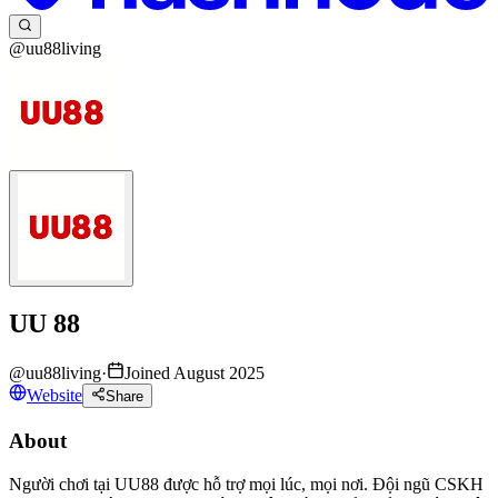
@uu88living
UU 88
@
uu88living
·
Joined August 2025
Website
Share
About
Người chơi tại UU88 được hỗ trợ mọi lúc, mọi nơi. Đội ngũ CSKH