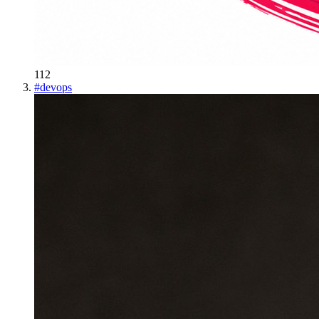
112
#
devops