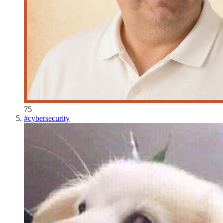
75
#
cybersecurity