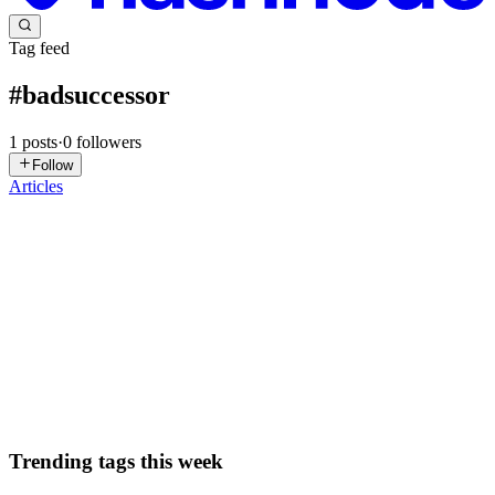
Tag feed
#
badsuccessor
1
posts
·
0
followers
Follow
Articles
A
arzu
in
yorusec.hashnode.dev
·
May 29, 2025
· 3 min read
BadSuccessor
Bu yazıda Active Directory(AD) saldırılarının gerçekleşmesi ve
tespiti konularına yer verilecektir. AD konusu ile ilgili araştırmaların
notlarını içerir. BadSuccessor Windows Server 2025’e özel bu
zafiyet, aslında bir özellik olarak tanımlanan bir da...
0
0
Trending tags this week