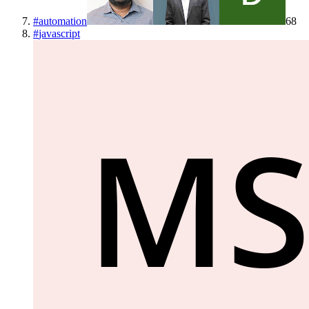
#
automation
68
#
javascript