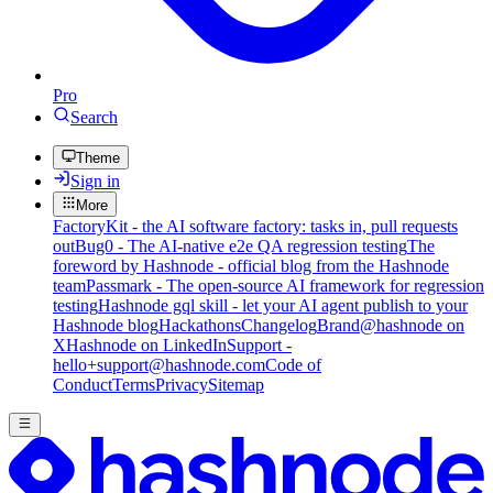
Pro
Search
Theme
Sign in
More
FactoryKit - the AI software factory: tasks in, pull requests
out
Bug0 - The AI-native e2e QA regression testing
The
foreword by Hashnode - official blog from the Hashnode
team
Passmark - The open-source AI framework for regression
testing
Hashnode gql skill - let your AI agent publish to your
Hashnode blog
Hackathons
Changelog
Brand
@hashnode on
X
Hashnode on LinkedIn
Support -
hello+support@hashnode.com
Code of
Conduct
Terms
Privacy
Sitemap