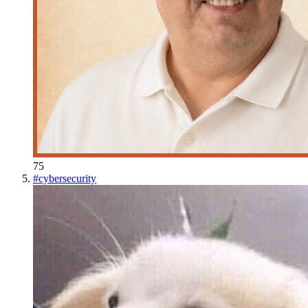
75
#
cybersecurity