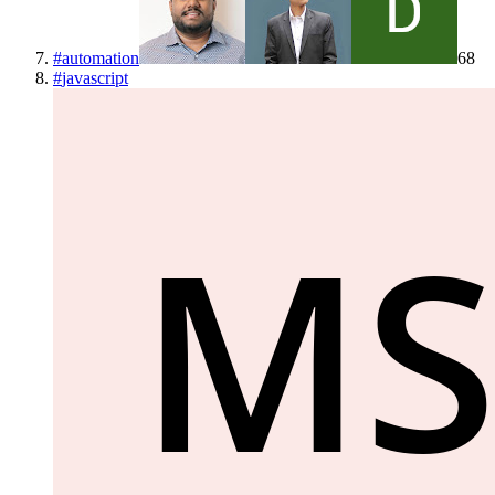
#
automation
68
#
javascript