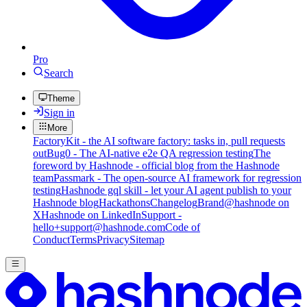
Pro
Search
Theme
Sign in
More
FactoryKit - the AI software factory: tasks in, pull requests
out
Bug0 - The AI-native e2e QA regression testing
The
foreword by Hashnode - official blog from the Hashnode
team
Passmark - The open-source AI framework for regression
testing
Hashnode gql skill - let your AI agent publish to your
Hashnode blog
Hackathons
Changelog
Brand
@hashnode on
X
Hashnode on LinkedIn
Support -
hello+support@hashnode.com
Code of
Conduct
Terms
Privacy
Sitemap