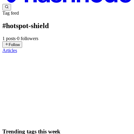
Tag feed
#
hotspot-shield
1
posts
·
0
followers
Follow
Articles
DN
David Nguyen
in
eplus.dev
·
Jul 18, 2025
· 6 min read
Khắc phục lỗi "500... Route Error" khi đăng nhập
ChatGPT
Lỗi "500... Route Error" khi đăng nhập ChatGPT thường xuất hiện
khi có vấn đề về kết nối giữa trình duyệt của bạn và máy chủ của
ChatGPT. Việc đổi mạng hoặc sử dụng VPN để chuyển đổi địa chỉ
IP là những giải pháp hiệu quả. Hướng dẫn: Để khắc phục lỗ...
0
0
Trending tags this week