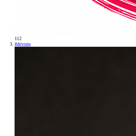
112
#
devops