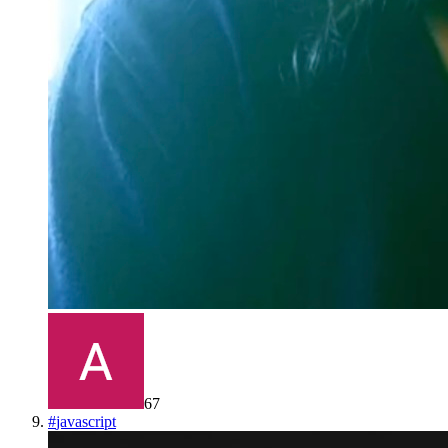
67
#
javascript