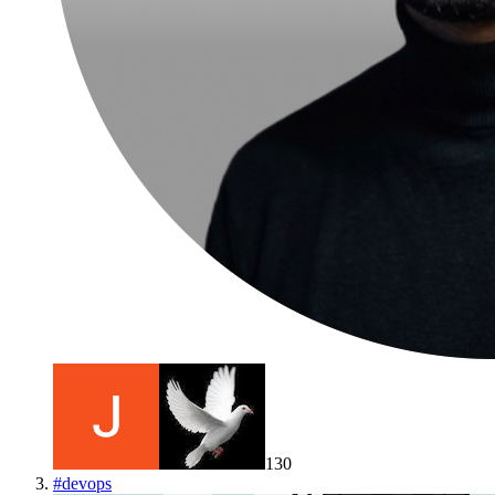
130
#
devops