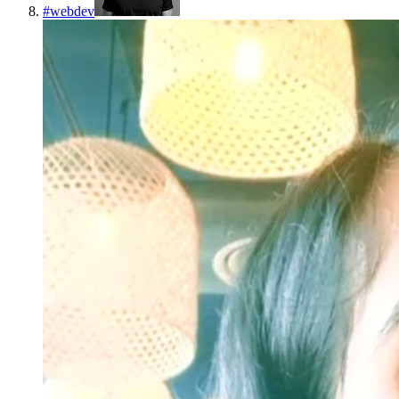
#
webdev