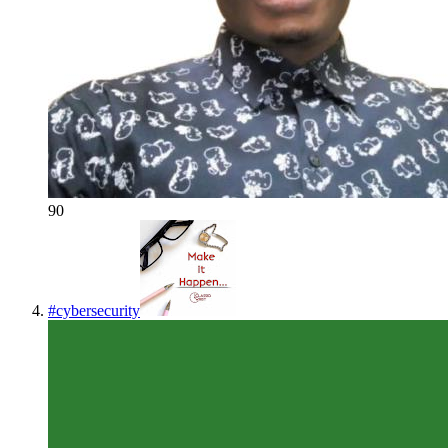
90
#
cybersecurity