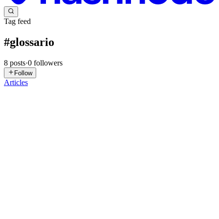
Tag feed
#
glossario
8
posts
·
0
followers
Follow
Articles
ES
Esli Silva
in
esli.hashnode.dev
·
Oct 13, 2025
· 11 min read
DAW no Linux
Abordei no https://esli.blog.br/glossario-tecnico-completo-de-audio-
e-producao-musical todo o fluxo desde a captação do instrumento
até a reprodução, juntamente com o artigo https://esli.blog.br/guia-
de-audio-e-gravacao-musical Dois pontos principais...
0
0
ES
Esli Silva
in
esli.hashnode.dev
·
Oct 12, 2025
· 13 min read
Guia de áudio e gravação musical