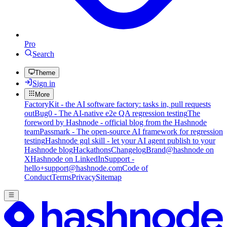
Pro
Search
Theme
Sign in
More
FactoryKit - the AI software factory: tasks in, pull requests
out
Bug0 - The AI-native e2e QA regression testing
The
foreword by Hashnode - official blog from the Hashnode
team
Passmark - The open-source AI framework for regression
testing
Hashnode gql skill - let your AI agent publish to your
Hashnode blog
Hackathons
Changelog
Brand
@hashnode on
X
Hashnode on LinkedIn
Support -
hello+support@hashnode.com
Code of
Conduct
Terms
Privacy
Sitemap