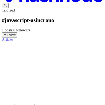
Tag feed
#
javascript-asincrono
1
posts
·
0
followers
Follow
Articles
CM
Cristian Martin Farias
in
craffed-blog.hashnode.dev
·
Sep 14, 2025
· 5 min read
JavaScript Promises
Como desarrollador, una de las barreras más complejas que
enfrentamos al comenzar con JavaScript es tratar de entender la
programación asíncrona. Durante años luchamos con el temido
"callback hell" hasta que ES6 nos trajo una solución elegante: las
P...
0
0