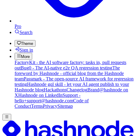
Pro
Search
Theme
Sign in
More
FactoryKit - the AI software factory: tasks in, pull requests
out
Bug0 - The AI-native e2e QA regression testing
The
foreword by Hashnode - official blog from the Hashnode
team
Passmark - The open-source AI framework for regression
testing
Hashnode gql skill - let your AI agent publish to your
Hashnode blog
Hackathons
Changelog
Brand
@hashnode on
X
Hashnode on LinkedIn
Support -
hello+support@hashnode.com
Code of
Conduct
Terms
Privacy
Sitemap