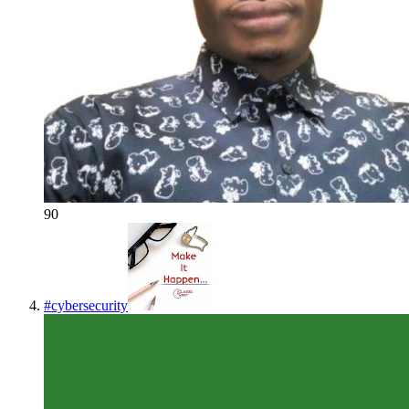
90
#
cybersecurity