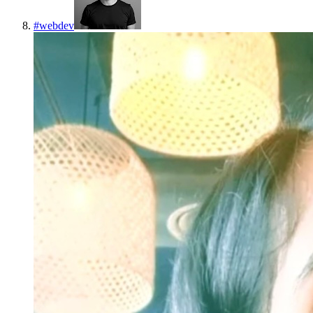
#
webdev