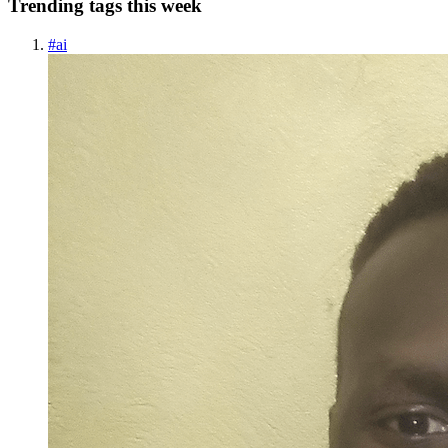
Trending tags this week
#
ai