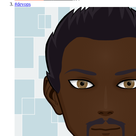
#
devops