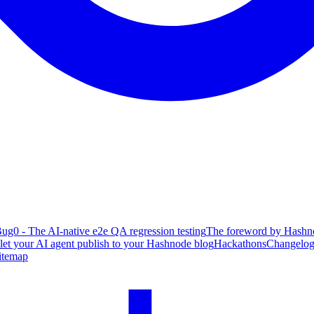
ug0 - The AI-native e2e QA regression testing
The foreword by Hashno
 let your AI agent publish to your Hashnode blog
Hackathons
Changelo
itemap