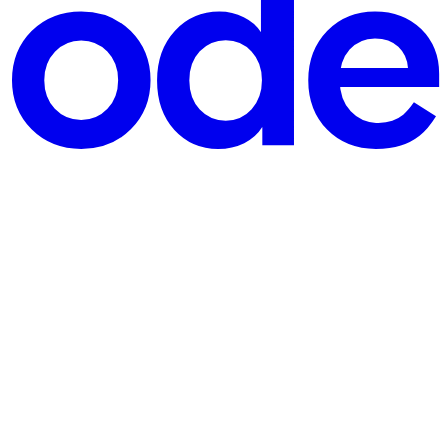
on এর মতোই DLL Deletion। তবে যেহেতু SLL এর প্রতিটা নোড তারপরের নোডের