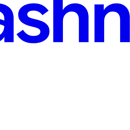
 করেছিলাম। এই পার্টে আমরা DLL এর Deletion নিয়ে আলোচনা করবো। SLL Deleti