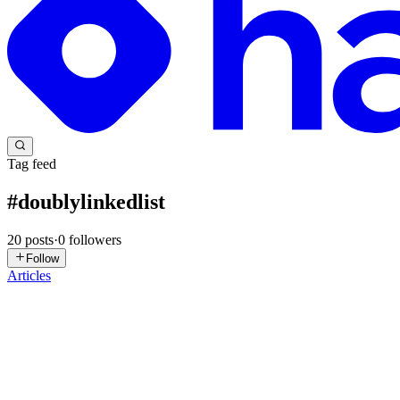
Tag feed
#
doublylinkedlist
20
posts
·
0
followers
Follow
Articles
AA
Ata Alahy Nishan
in
cst-club.org
·
Jan 8
· 3 min read
Doubly Linked List Deletion ( Part - B )
গত আর্টিকেল এ আমরা DLL এর Insertion , Traversing অপারেশন নিয়ে আলোচনা
লিঙ্ক বা মেমরি লোকেশন স্টোর করে সেহেতু Inse...