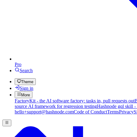
Pro
Search
Theme
Sign in
More
FactoryKit - the AI software factory: tasks in, pull requests out
B
source AI framework for regression testing
Hashnode gql skill -
hello+support@hashnode.com
Code of Conduct
Terms
Privacy
S