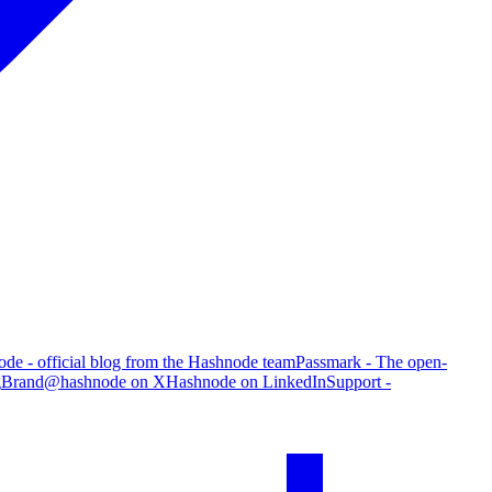
de - official blog from the Hashnode team
Passmark - The open-
g
Brand
@hashnode on X
Hashnode on LinkedIn
Support -