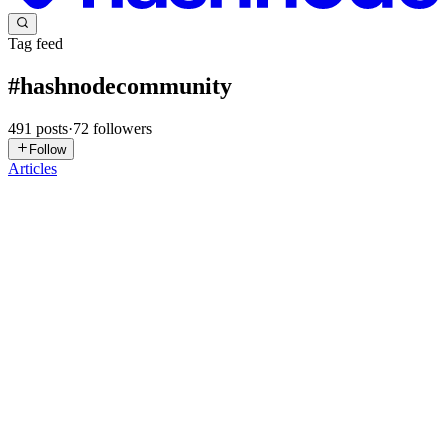
Tag feed
#
hashnodecommunity
491
posts
·
72
followers
Follow
Articles
SM
Sudhanshu Mundhe
in
sudhanshu17.hashnode.dev
·
Mar 13
· 5
min read
Understanding Objects in JavaScript
What Are Objects and Why Are They Needed? An object in
JavaScript is a collection of key–value pairs used to store related
data together. You can think of an object as a real-world entity. For
example
0
0
NK
Nandini Karnakota
in
corejavabynandini.hashnode.dev
·
Mar 9
· 5
min read