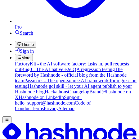
Pro
Search
Theme
Sign in
More
FactoryKit - the AI software factory: tasks in, pull requests
out
Bug0 - The AI-native e2e QA regression testing
The
foreword by Hashnode - official blog from the Hashnode
team
Passmark - The open-source AI framework for regression
testing
Hashnode gql skill - let your AI agent publish to your
Hashnode blog
Hackathons
Changelog
Brand
@hashnode on
X
Hashnode on LinkedIn
Support -
hello+support@hashnode.com
Code of
Conduct
Terms
Privacy
Sitemap