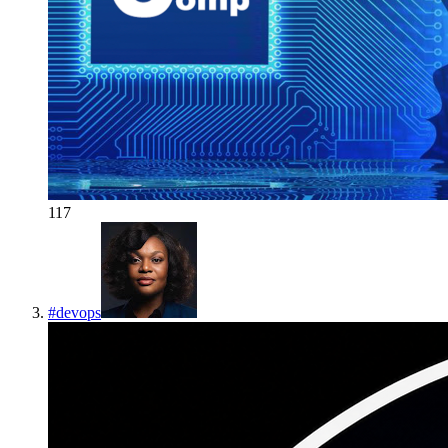
117
#
devops