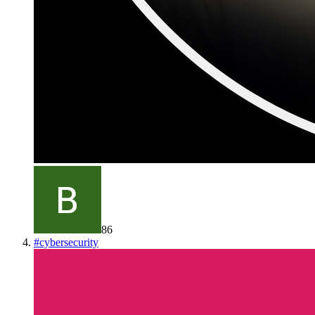
86
#
cybersecurity