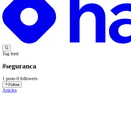
Tag feed
#
seguranca
1
posts
·
0
followers
Follow
Articles
SS
SQL Server Expert
in
sqlserver-expert.hashnode.dev
·
Aug 13, 2025
SQL Server em Produção: Por que o Login SA é um A
Em segurança de banco de dados existem erros básico que continuo en
SQL Server, possui privilégios de administrador t...