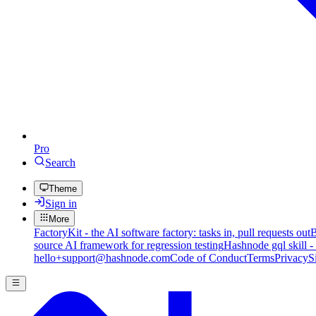
Pro
Search
Theme
Sign in
More
FactoryKit - the AI software factory: tasks in, pull requests out
B
source AI framework for regression testing
Hashnode gql skill -
hello+support@hashnode.com
Code of Conduct
Terms
Privacy
S