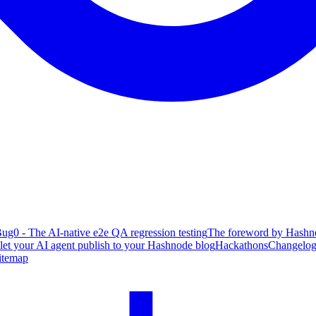
ug0 - The AI-native e2e QA regression testing
The foreword by Hashno
 let your AI agent publish to your Hashnode blog
Hackathons
Changelo
itemap