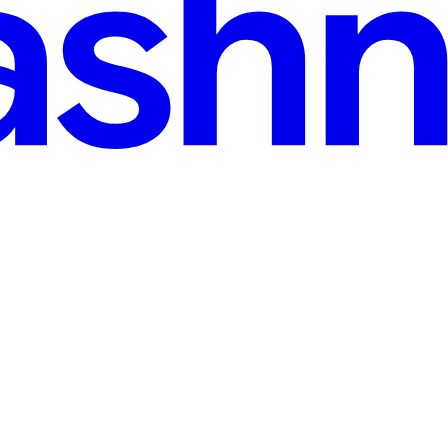
· 2 min read
lvo Fácil
contrando em profusão nas minhas consultorias, manter o login sa habi