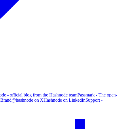
de - official blog from the Hashnode team
Passmark - The open-
g
Brand
@hashnode on X
Hashnode on LinkedIn
Support -